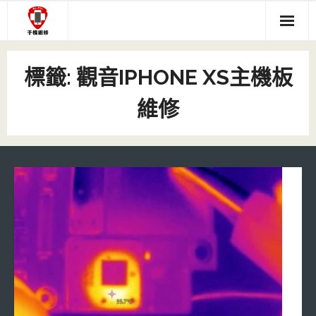
Skip
to
content
關於我們
標籤:
觀音IPHONE XS主機板
服務項目
維修
- 主機板現場維修
手機維修價目表
- iPhone螢幕維修說明
- IPHONE維修專區
IPHONE主機板維修
- #116 (無標題)
- IPAD維修專區
Q&A(送修前參考)
- 中壢音頻IC 現場馬上修
- 三星維修專區
維修文章
- ASUS維修專區
- HTC維修專區
- SONY維修專區