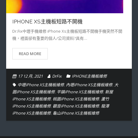
- OPPO維修專區
IPHONE XS主機板短路不開機
- 小米(紅米)維修專區
Dr.Fix中壢手機維修 iPhone Xs主機板短路不開機手機突然不開
- 華為/GOOGLE/NOKIA/VIVO/其他維修專區
機，裡面卻有重要的個人/公司資料?具有…
READ MORE
17 12 月, 2021
DrFix
IPHONE主機板維修
中壢iPhone XS主機板維修
,
內壢iPhone XS主機板維修
,
大
園iPhone XS主機板維修
,
平鎮iPhone XS主機板維修
,
新屋
iPhone XS主機板維修
,
桃園iPhone XS主機板維修
,
蘆竹
iPhone XS主機板維修
,
觀音iPhone XS主機板維修
,
龍潭
iPhone XS主機板維修
,
龜山iPhone XS主機板維修