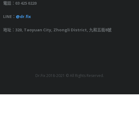
電話：03 425 0220
LINE：
@dr.fix
地址：320, Taoyuan City, Zhongli District, 九和五街8號
Dr.Fix 2018-2021 © All Rights Reserved.