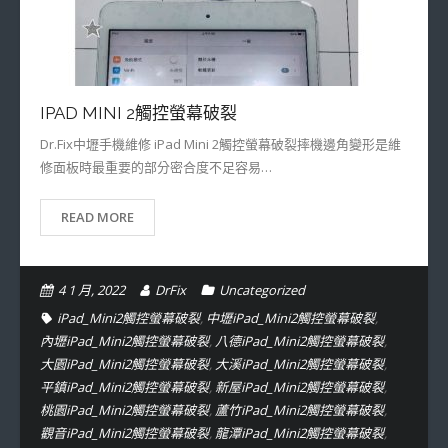
- OPPO維修專區
- 小米(紅米)維修專區
IPAD MINI 2觸控螢幕破裂
- 華為/GOOGLE/NOKIA/VIVO/其他維修專區
Dr.Fix中壢手機維修 iPad Mini 2觸控螢幕破裂摔機邊角變形是維
修面板時最重要的部分密合度不足容易…
READ MORE
4 1 月, 2022
DrFix
Uncategorized
iPad_Mini2觸控螢幕破裂
,
中壢iPad_Mini2觸控螢幕破裂
,
內壢iPad_Mini2觸控螢幕破裂
,
八德iPad_Mini2觸控螢幕破裂
,
大園iPad_Mini2觸控螢幕破裂
,
大溪iPad_Mini2觸控螢幕破裂
,
平鎮iPad_Mini2觸控螢幕破裂
,
新屋iPad_Mini2觸控螢幕破裂
,
桃園iPad_Mini2觸控螢幕破裂
,
蘆竹iPad_Mini2觸控螢幕破裂
,
觀音iPad_Mini2觸控螢幕破裂
,
龍潭iPad_Mini2觸控螢幕破裂
,