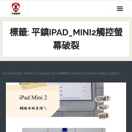
Skip
to
content
關於我們
標籤:
平鎮IPAD_MINI2觸控螢
服務項目
幕破裂
- 主機板現場維修
手機維修價目表
- iPhone螢幕維修說明
- IPHONE維修專區
IPHONE主機板維修
Kullanıcılar ekstra fırsatlar için
bettilt
promosyonlarını takip ediyor.
- #116 (無標題)
- IPAD維修專區
Q&A(送修前參考)
- 中壢音頻IC 現場馬上修
- 三星維修專區
維修文章
- ASUS維修專區
- HTC維修專區
- SONY維修專區