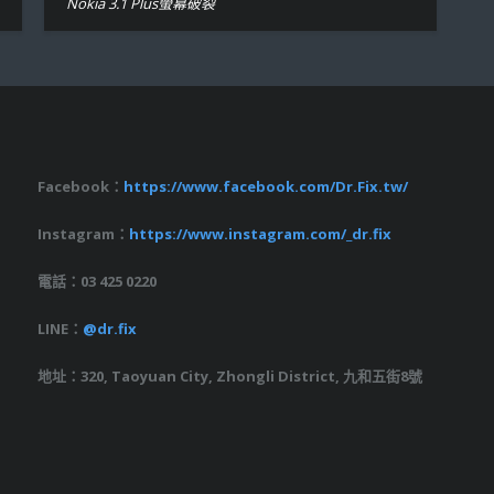
Nokia 3.1 Plus螢幕破裂
Facebook：
https://www.facebook.com/Dr.Fix.tw/
Instagram：
https://www.instagram.com/_dr.fix
電話：03 425 0220
LINE：
@dr.fix
地址：320, Taoyuan City, Zhongli District, 九和五街8號