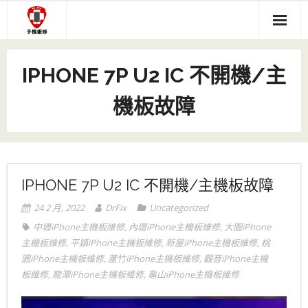
Skip
to
content
關於我們
IPHONE 7P U2 IC 不開機/主
服務項目
機板故障
- 主機板現場維修
手機維修價目表
- iPhone螢幕維修說明
- IPHONE維修專區
IPHONE主機板維修
- #116 (無標題)
- IPAD維修專區
Q&A(送修前參考)
IPHONE 7P U2 IC 不開機/主機板故障
- 中壢音頻IC 現場馬上修
- 三星維修專區
維修文章
24 2 月, 2022
DrFix
Uncategorized
中壢iPhone主機板維修
,
內壢iPhone主機板維修
,
大園iPhone
- ASUS維修專區
主機板維修
,
平鎮iPhone主機板維修
,
新屋iPhone主機板維修
,
桃
園iPhone主機板維修
,
蘆竹iPhone主機板維修
,
觀音iPhone主機
- HTC維修專區
板維修
,
龍潭iPhone主機板維修
,
龜山iPhone主機板維修
- SONY維修專區