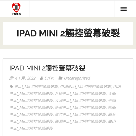
Skip
to
content
關於我們
IPAD MINI 2觸控螢幕破裂
服務項目
- 主機板現場維修
手機維修價目表
- iPhone螢幕維修說明
- IPHONE維修專區
IPHONE主機板維修
IPAD MINI 2觸控螢幕破裂
- #116 (無標題)
- IPAD維修專區
Q&A(送修前參考)
4 1 月, 2022
DrFix
Uncategorized
iPad_Mini2觸控螢幕破裂
,
中壢iPad_Mini2觸控螢幕破裂
,
內壢
- 中壢音頻IC 現場馬上修
- 三星維修專區
維修文章
iPad_Mini2觸控螢幕破裂
,
八德iPad_Mini2觸控螢幕破裂
,
大園
iPad_Mini2觸控螢幕破裂
,
大溪iPad_Mini2觸控螢幕破裂
,
平鎮
- ASUS維修專區
iPad_Mini2觸控螢幕破裂
,
新屋iPad_Mini2觸控螢幕破裂
,
桃園
iPad_Mini2觸控螢幕破裂
,
蘆竹iPad_Mini2觸控螢幕破裂
,
觀音
- HTC維修專區
iPad_Mini2觸控螢幕破裂
,
龍潭iPad_Mini2觸控螢幕破裂
,
龜山
iPad_Mini2觸控螢幕破裂
- SONY維修專區