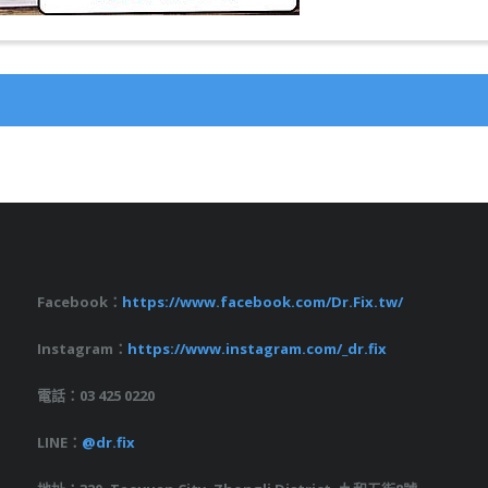
Facebook：
https://www.facebook.com/Dr.Fix.tw/
Instagram：
https://www.instagram.com/_dr.fix
電話：03 425 0220
LINE：
@dr.fix